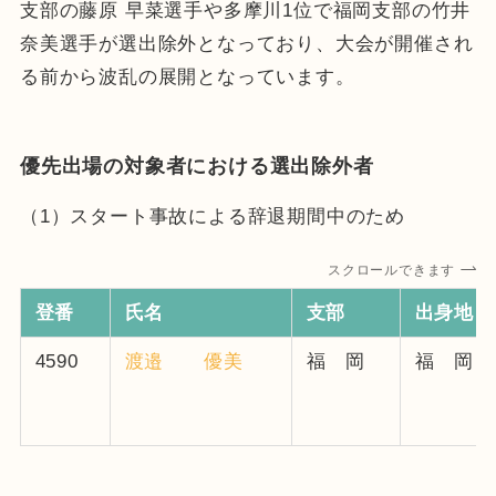
支部の藤原 早菜選手や多摩川1位で福岡支部の竹井
奈美選手が選出除外となっており、大会が開催され
る前から波乱の展開となっています。
優先出場の対象者における選出除外者
（1）スタート事故による辞退期間中のため
スクロールできます
登番
氏名
支部
出身地
4590
渡邉 優美
福 岡
福 岡