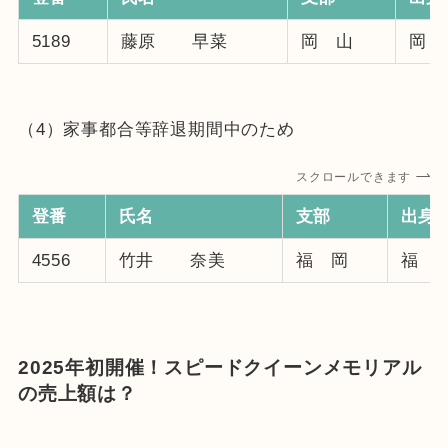
5189
藤原 早菜
岡 山
岡 
（4）家事都合等辞退期間中のため
スクロールできます
登番
氏名
支部
出身
4556
竹井 奈美
福 岡
福 
2025年初開催！スピードクイーンメモリアル
の売上額は？