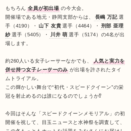
もちろん
全員が初出場
の今大会。
開催場である地元・静岡支部からは、
長嶋 万記
選
手（4190）・
山下 友貴
選手（4464）・
刑部 亜理
紗
選手（5405）・
川井 萌
選手（5174）の4名が出
場します。
約260人いる女子レーサーなかでも、
人気と実力を
併せ持つ女子
レーサー
のみ
が出場を許されたタイ
ムトライアル。
この輝かしい舞台で“初代・スピードクイーン”の栄
冠を射止めるのは誰になるのでしょうか⁉
今回はそんな「スピードクイーンメモリアル」の初
開催を祝して、目玉ニュースと水神祭を調査して、