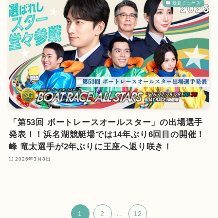
最新ニュース
「第53回 ボートレースオールスター」の出場選手
発表！！浜名湖競艇場では14年ぶり6回目の開催！
峰 竜太選手が2年ぶりに王座へ返り咲き！
2026年3月8日
1
2
...
12