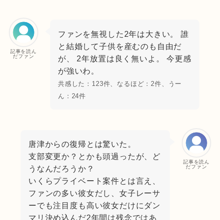
ファンを無視した2年は大きい。 誰
と結婚して子供を産むのも自由だ
記事を読ん
だファン
が、 2年放置は良く無いよ。 今更感
が強いわ。
共感した：123件、なるほど：2件、うー
ん：24件
唐津からの復帰とは驚いた。
支部変更か？とかも頭過ったが、ど
記事を読ん
だファン
うなんだろうか？
いくらプライベート案件とは言え、
ファンの多い彼女だし、女子レーサ
ーでも注目度も高い彼女だけにダン
マリ決め込んだ2年間は残念ではあ