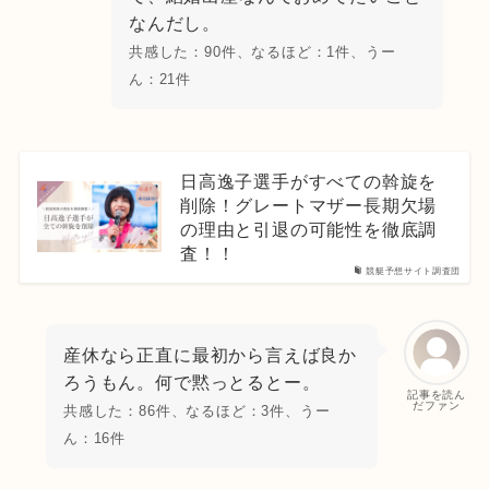
なんだし。
共感した：90件、なるほど：1件、うー
ん：21件
日高逸子選手がすべての斡旋を
削除！グレートマザー長期欠場
の理由と引退の可能性を徹底調
査！！
競艇予想サイト調査団
産休なら正直に最初から言えば良か
ろうもん。何で黙っとるとー。
記事を読ん
だファン
共感した：86件、なるほど：3件、うー
ん：16件