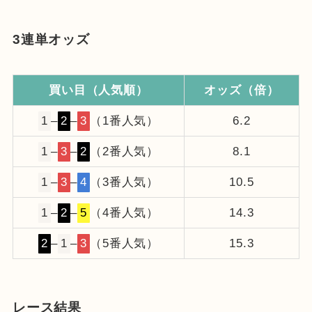
3連単オッズ
買い目（人気順）
オッズ（倍）
1
–
2
–
3
（1番人気）
6.2
1
–
3
–
2
（2番人気）
8.1
1
–
3
–
4
（3番人気）
10.5
1
–
2
–
5
（4番人気）
14.3
2
–
1
–
3
（5番人気）
15.3
レース結果