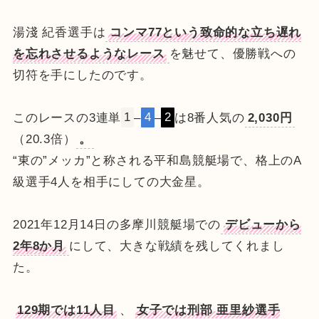
湯淺 紀香選手は
コンマ77という致命的な立ち遅れ
を忘れさせるようなレース
を魅せて、優勝戦への
切符を手にしたのです。
このレースの3連単
1
–
4
–
2
は8番人気の
2,030円
（20.3倍）
。
“東の”メッカ”と称される平和島競艇場で、格上のA
級選手4人を相手にしての大金星。
2021年12月14日の多摩川競艇場での
デビューから
2年8か月
にして、大きな戦績を残してくれまし
た。
129期では11人目
、
女子では刑部 亜里紗選手