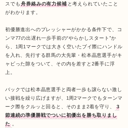
スでも
舟券絡みの有力候補
と考えられていたこと
がわかります。
初優勝進出へのプレッシャーがかかる条件下で、コ
ンマ77の出遅れ一歩手前の“やらかしスタート”か
ら、1周1マークでは大きく空いたブイ際にハンドル
を入れ、先行する群馬の大先輩・松本晶恵選手がキ
ャビった隙をついて、その内を差すと2番手に浮
上。
バックでは松本晶恵選手と両者一歩も譲らない激し
い接戦を繰り広げますが、1周2マークでもターンマ
ーク際をクルッと回ると、そのまま2着を守り、
3
節連続の準優勝戦でついに初優出を勝ち取りまし
た
。