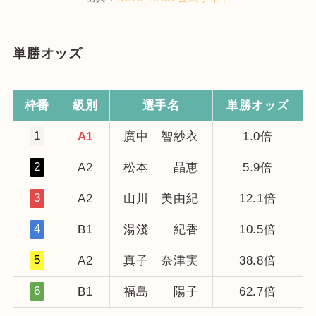
単勝オッズ
枠番
級別
選手名
単勝オッズ
1
A1
廣中 智紗衣
1.0倍
2
A2
松本 晶恵
5.9倍
3
A2
山川 美由紀
12.1倍
4
B1
湯淺 紀香
10.5倍
5
A2
真子 奈津実
38.8倍
6
B1
福島 陽子
62.7倍