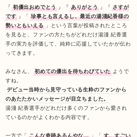
『
初優出おめでとう
』『
ありがとう
』『
さすが
です
』「
珍事とも言えるし、最近の湯淺紀香様の
勢いともいえる
」という言葉が投稿されたところ
を見ると、ファンの方たちがどれだけ湯淺 紀香選
手の実力を評価して、純粋に応援していたかが伝わ
ってきます。
みなさん、
初めての優出を待ちわびていた
ようで
すね。
デビュー当時から見守っている生粋のファンから
のあたたかいメッセージが目立ちました。
湯淺 紀香選手がどれだけ多くのファンから愛され
ているのかがよくわかる内容です。
一方で「
こんな奇跡あるんやな…
」「
す、すごい