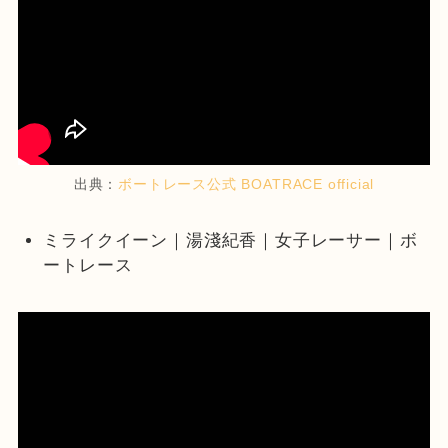
出典：
ボートレース公式 BOATRACE official
ミライクイーン｜湯淺紀香｜女子レーサー｜ボ
ートレース