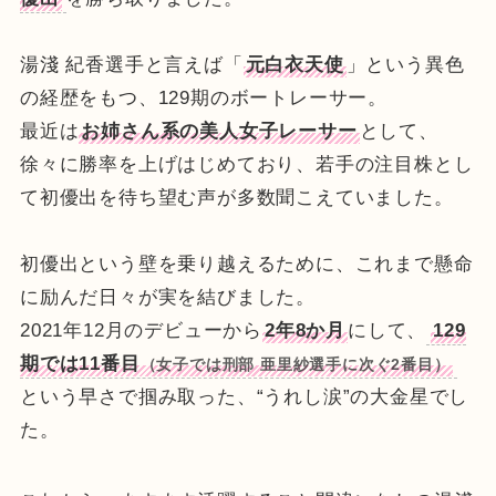
湯淺 紀香選手と言えば「
元白衣天使
」という異色
の経歴をもつ、129期のボートレーサー。
最近は
お姉さん系の美人女子レーサー
として、
徐々に勝率を上げはじめており、若手の注目株とし
て初優出を待ち望む声が多数聞こえていました。
初優出という壁を乗り越えるために、これまで懸命
に励んだ日々が実を結びました。
2021年12月のデビューから
2年8か月
にして、
129
期では11番目
（女子では刑部 亜里紗選手に次ぐ2番目）
という早さで掴み取った、“うれし涙”の大金星でし
た。