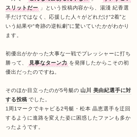
スリットだー
」という投稿内容から、湯淺 紀香選
手だけではなく、応援した人々がどれだけ“2着”と
いう結果や“奇跡の逆転劇”に驚いていたかがわかり
ます。
初優出がかかった大事な一戦でプレッシャーに打ち
勝って、
見事なターン力
を発揮したからこその初
優出だったのですね。
そのほか目立ったのが5号艇の
山川 美由紀選手に対
する投稿
でした。
1周1マークでキャビる2号艇・松本 晶恵選手を迂回
するように進路を変えた姿に困惑したファンも多か
ったようです。