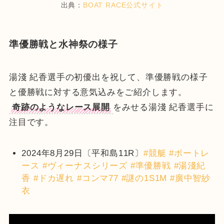
出典：
BOAT RACE公式サイト
準優勝戦と水神祭の様子
湯淺 紀香選手の初優出を祝して、準優勝戦の様子
と優勝戦に対する意気込みをご紹介します。
奇跡のようなレース展開
をみせる湯淺 紀香選手に
注目です。
2024年8月29日〔平和島11R〕
#競艇
#ボートレ
ース
#ヴィーナスシリーズ
#準優勝戦
#湯淺紀
香
#ドカ遅れ
#コンマ77
#謎の1S1M
#廣中智紗
衣