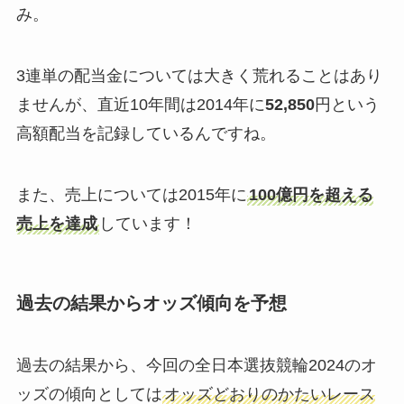
み。
3連単の配当金については大きく荒れることはあり
ませんが、直近10年間は2014年に
52,850
円という
高額配当を記録しているんですね。
また、売上については2015年に
100億円を超える
売上を達成
しています！
過去の結果からオッズ傾向を予想
過去の結果から、今回の全日本選抜競輪2024のオ
ッズの傾向としては
オッズどおりのかたいレース