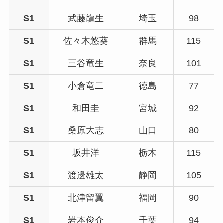
S1
武藤龍生
埼玉
98
S1
佐々木悠葵
群馬
115
S1
三谷竜生
奈良
101
S1
小倉竜二
徳島
77
S1
和田圭
宮城
92
S1
桑原大志
山口
80
S1
坂井洋
栃木
115
S1
渡邊雄太
静岡
105
S1
北津留翼
福岡
90
S1
岩本俊介
千葉
94