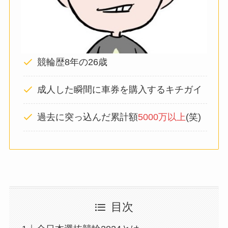
競輪歴8年の26歳
成人した瞬間に車券を購入するキチガイ
過去に突っ込んだ累計額
5000万以上
(笑)
目次