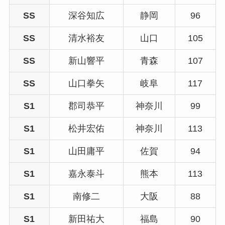
SS
深谷知広
静岡
96
SS
清水裕友
山口
105
SS
新山響平
青森
107
SS
山口拳矢
岐阜
117
S1
郡司恭平
神奈川
99
S1
松井宏佑
神奈川
113
S1
山田庸平
佐賀
94
S1
嘉永泰斗
熊本
113
S1
南修二
大阪
88
S1
新田祐大
福島
90