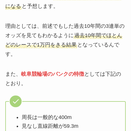
になる
と予想します。
理由としては、前述でもした過去10年間の3連単の
オッズを見てもわかるように
過去10年間でほとん
どのレースで1万円をきる結果
となっているんで
す。
また、
岐阜競輪場のバンクの特徴
としては下記の
とおり。
周長は一般的な400m
見なし直線距離が59.3m