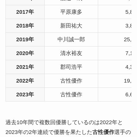
2017年
平原康多
5,8
2018年
新田祐大
3,8
2019年
中川誠一郎
25,2
2020年
清水裕友
7,1
2021年
郡司浩平
4,3
2022年
古性優作
19,7
2023年
古性優作
6,6
過去10年間で複数回優勝しているのは2022年と
2023年の2年連続で優勝を果たした
古性優作
選手の