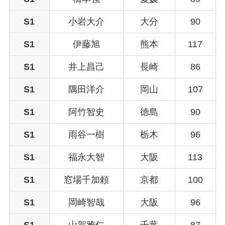
S1
小岩大介
大分
90
S1
伊藤旭
熊本
117
S1
井上昌己
長崎
86
S1
隅田洋介
岡山
107
S1
阿竹智史
徳島
90
S1
雨谷一樹
栃木
96
S1
福永大智
大阪
113
S1
窓場千加頼
京都
100
S1
岡崎智哉
大阪
96
S1
山賀雅仁
千葉
87