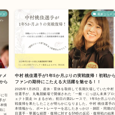
ース
最新ニュー
ケメ
中村 桃佳選手が1年5か月ぶりの実戦復帰！初戦か
から
ファンの期待にこたえる大活躍を魅せる！！
2025年1月25日、産休・育休を取得して長期欠場していた中村
佳選手が、丸亀競艇場で開催された「一般・にっぽん未来プロ
年に引
ェクト競走 in まるがめ」初日の第2レースで、1年5か月ぶり
手が
戦復帰を果たしたことが明らかになりました。中村 桃佳選手
基本情
本情報から、ボートレーサーを志したきっかけ・師匠・同期の
前に
目選手・華麗な経歴・復帰に対するSNSの反応・復帰戦の結果
で、近