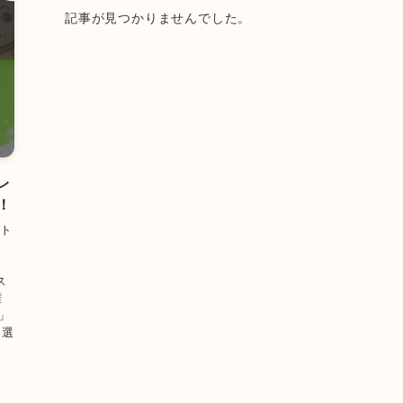
記事が見つかりませんでした。
レ
！
イト
ト
ス
権
」
た選
、