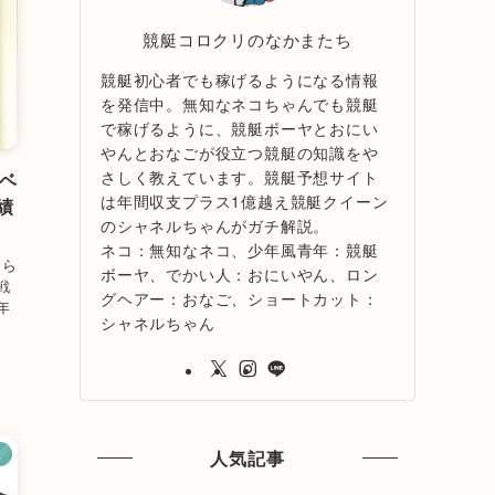
競艇コロクリのなかまたち
競艇初心者でも稼げるようになる情報
を発信中。無知なネコちゃんでも競艇
で稼げるように、競艇ボーヤとおにい
やんとおなごが役立つ競艇の知識をや
さしく教えています。競艇予想サイト
ベ
は年間収支プラス1億越え競艇クイーン
績
のシャネルちゃんがガチ解説。
ネコ：無知なネコ、少年風青年：競艇
明ら
ボーヤ、でかい人：おにいやん、ロン
戦
グヘアー：おなご、ショートカット：
年
シャネルちゃん
ス
人気記事