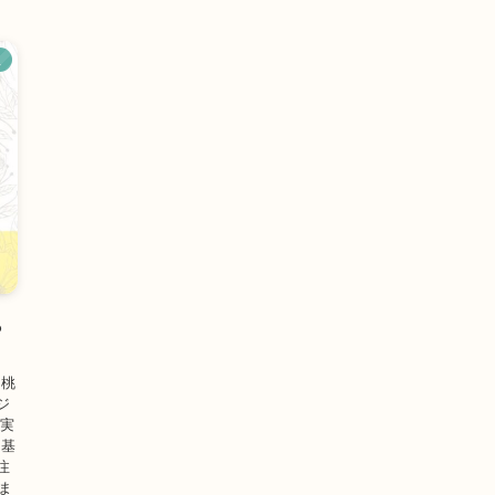
ス
ら
 桃
ジ
の実
の基
注
ま