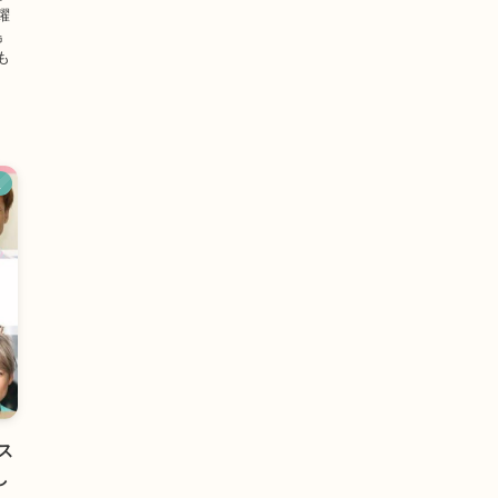
躍
島
も
ス
ス
し