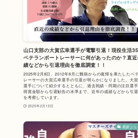
山口支部の大賀広幸選手が電撃引退！現役生活3
ベテランボートレーサーに何があったのか？直近
績などから引退理由を徹底調査！！
2025年2月8日、2012年8月に難病からの復帰を果たしたベ
レーサーの大賀広幸選手の引退が明らかになりました。大
選手について紹介するとともに、過去戦績・同期の注目選
得賞金額から引退勧告の水準まで、近年の成績などから引
を考察しています。
2025年2月13日
最新ニュ