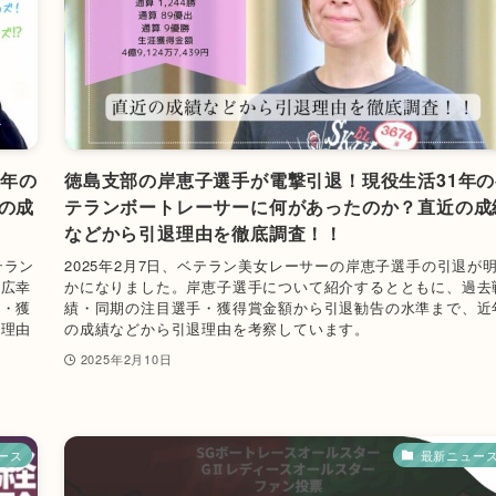
5年の
徳島支部の岸恵子選手が電撃引退！現役生活31年の
の成
テランボートレーサーに何があったのか？直近の成
などから引退理由を徹底調査！！
テラン
2025年2月7日、ベテラン美女レーサーの岸恵子選手の引退が
賀広幸
かになりました。岸恵子選手について紹介するとともに、過去
手・獲
績・同期の注目選手・獲得賞金額から引退勧告の水準まで、近
退理由
の成績などから引退理由を考察しています。
2025年2月10日
ース
最新ニュー