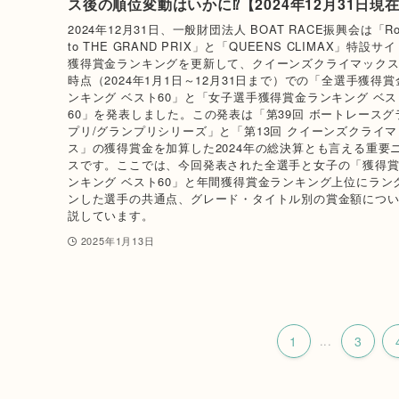
ス後の順位変動はいかに⁉【2024年12月31日現
2024年12月31日、一般財団法人 BOAT RACE振興会は「Ro
to THE GRAND PRIX」と「QUEENS CLIMAX」特設サ
獲得賞金ランキングを更新して、クイーンズクライマック
時点（2024年1月1日～12月31日まで）での「全選手獲得賞
ンキング ベスト60」と「女子選手獲得賞金ランキング ベス
60」を発表しました。この発表は「第39回 ボートレースグ
プリ/グランプリシリーズ」と「第13回 クイーンズクライ
ス」の獲得賞金を加算した2024年の総決算とも言える重要
スです。ここでは、今回発表された全選手と女子の「獲得
ンキング ベスト60」と年間獲得賞金ランキング上位にラン
ンした選手の共通点、グレード・タイトル別の賞金額につ
説しています。
2025年1月13日
1
...
3