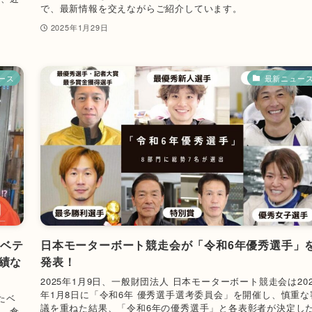
で、最新情報を交えながらご紹介しています。
。
2025年1月29日
ース
最新ニュー
のベテ
日本モーターボート競走会が「令和6年優秀選手」
績な
発表！
2025年1月9日、一般財団法人 日本モーターボート競走会は202
年1月8日に「令和6年 優秀選手選考委員会」を開催し、慎重な
したベ
議を重ねた結果、「令和6年の優秀選手」と各表彰者が決定し
た。倉