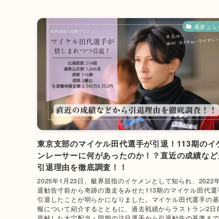
最新ニュ
東京支部のマイケル田代選手が引退！113期のイ
ンレーサーに何があったのか！？直近の成績など
引退理由を徹底調査！！
2025年1月23日、艇界屈指のイケメンとして知られ、2022
退勧告寸前から奇跡の激走をみせた113期のマイケル田代選
引退したことが明らかになりました。マイケル田代選手の
報について紹介するとともに、過去戦績からラストラン2日
貢献した大穴配当・同期の注目選手から引退勧告の基準ま