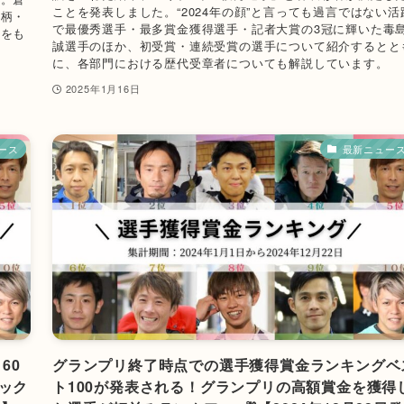
ことを発表しました。“2024年の顔”と言っても過言ではない活
人柄・
で最優秀選手・最多賞金獲得選手・記者大賞の3冠に輝いた毒
料をも
誠選手のほか、初受賞・連続受賞の選手について紹介するとと
に、各部門における歴代受章者についても解説しています。
2025年1月16日
ース
最新ニュー
60
グランプリ終了時点での選手獲得賞金ランキングベ
ック
ト100が発表される！グランプリの高額賞金を獲得