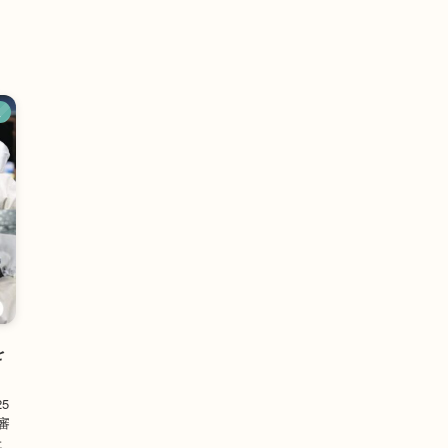
ス
を
5
審
た