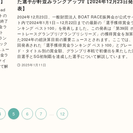
在】
た選手が軒並みランクアップ⁉【2024年12月23日発
表】
ad
イトの
2024年12月23日、一般財団法人 BOAT RACE振興会が公式サ
ス終了
ト内で2024年1月1日～12月22日までの最新の「選手獲得賞金
金ラ
ンキング ベスト100」を発表しました。この発表は「第39回 
ト
ートレースグランプリ/グランプリシリーズ」の獲得賞金を加
ラン
た2024年の総決算目前の重要ニュースとされます。ここでは
マック
回発表された「選手獲得賞金ランキング ベスト100」とグレー
ニュー
ド・タイトル別の賞金額、グランプリ本戦で初優出を果たした
賞金ラ
目選手とSG初制覇を達成した選手について解説しています。
クイ
2025年1月11日
いて解
4
5
6
7
...
12