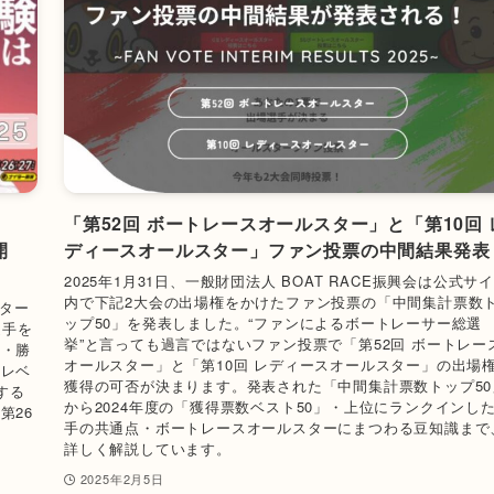
「第52回 ボートレースオールスター」と「第10回 
開
ディースオールスター」ファン投票の中間結果発表
2025年1月31日、一般財団法人 BOAT RACE振興会は公式サ
内で下記2大会の出場権をかけたファン投票の「中間集計票数
スター
ップ50」を発表しました。“ファンによるボートレーサー総選
選手を
挙”と言っても過言ではないファン投票で「第52回 ボートレー
者・勝
オールスター」と「第10回 レディースオールスター」の出場
、レベ
獲得の可否が決まります。発表された「中間集計票数トップ50
する
から2024年度の「獲得票数ベスト50」・上位にランクインし
第26
手の共通点・ボートレースオールスターにまつわる豆知識まで
詳しく解説しています。
2025年2月5日