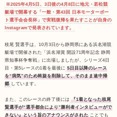
※2025年4月5日、3日後の4月8日に地元・若松競
艇場で開幕する「一般・第43回 日本モーターボー
ト選手会会長杯」で実戦復帰を果たすことが自身の
Instagramで発表されています。
枝尾 賢選手は、10月3日から静岡県にある浜名湖競
艇場で開催された「浜名湖賞 開設71周年記念 静岡
県知事杯争奪戦」に出場しましたが、シリーズ4日
目・第5レースの1着を最後に
5日目以降のレース
を“病気”のため斡旋を削除して、そのまま途中帰
郷
しています。
また、このレースの終了後には
『1着となった枝尾
賢選手が“選手都合により”勝利者インタビューがで
きない』という旨のアナウンスがされた
ことでも