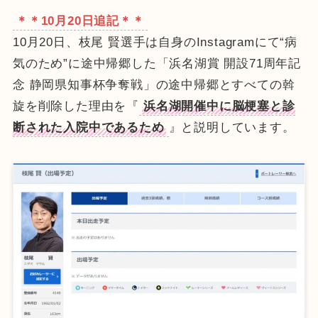
＊＊10月20日追記＊＊
10月20日、枝尾 賢選手は自身のInstagramにて“病
気のため”に途中帰郷した「浜名湖賞 開設71周年記
念 静岡県知事杯争奪戦」の途中帰郷とすべての斡
旋を削除した理由を『
浜名湖開催中に脳梗塞と診
断された入院中であるため
』と説明しています。