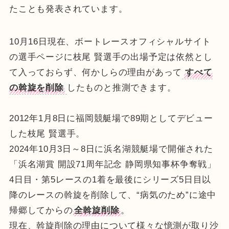
たことも発表されています。
10月16日現在、ボートレースオフィシャルサイト
の選手ページに枝尾 賢選手の出場予定は依然とし
て入っておらず、何かしらの理由があって
すべて
の斡旋を削除
したものと推測できます。
2012年1月8日に福岡競艇場で89期としてデビュー
した枝尾 賢選手。
2024年10月3日～8日に浜名湖競艇場で開催された
「浜名湖賞 開設71周年記念 静岡県知事杯争奪戦」
4日目・第5レースの1着を最後にシリーズ5日目以
降のレースの斡旋を削除して、“病気のため”に途中
帰郷してからの
全斡旋削除
。
現在、斡旋削除の理由について様々な憶測が取り沙