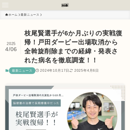
ホーム
最新ニュース
枝尾賢選手が6か月ぶりの実戦復
帰！戸田ダービー出場取消から
2025
4/06
全斡旋削除までの経緯・発表さ
れた病名を徹底調査！！
2024年10月17日
2025年4月6日
最新ニュース