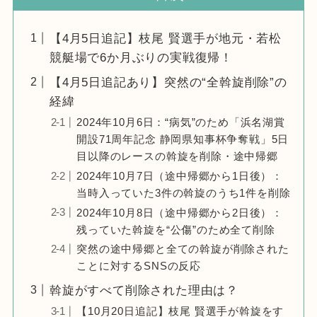
【4月5日追記】枝尾 賢選手が地元・若松
競艇場で6か月ぶりの実戦復帰！
【4月5日追記あり】突然の“全斡旋削除”の
経緯
2024年10月6日：“病気”のため「浜名湖賞
開設71周年記念 静岡県知事杯争奪戦」5日
目以降のレースの斡旋を削除・途中帰郷
2024年10月7日（途中帰郷から1日後）：
当時入っていた3件の斡旋のうち1件を削除
2024年10月8日（途中帰郷から2日後）：
残っていた斡旋を“公傷”のため全て削除
突然の途中帰郷と全ての斡旋が削除された
ことに対するSNSの反応
斡旋がすべて削除された理由は？
【10月20日追記】枝尾 賢選手が斡旋をす