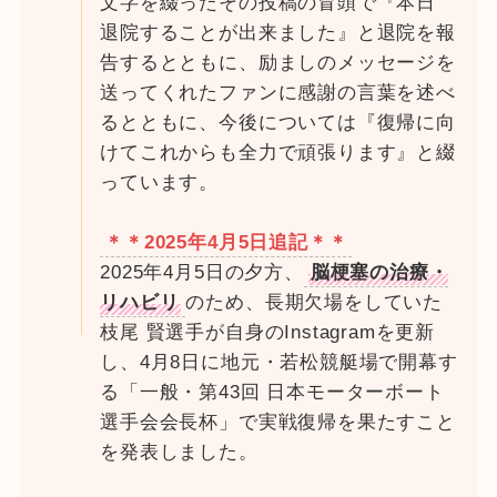
文字を綴ったその投稿の冒頭で『本日
退院することが出来ました』と退院を報
告するとともに、励ましのメッセージを
送ってくれたファンに感謝の言葉を述べ
るとともに、今後については『復帰に向
けてこれからも全力で頑張ります』と綴
っています。
＊＊2025年4月5日
追記
＊＊
2025年4月5日の夕方、
脳梗塞の治療・
リハビリ
のため、長期欠場をしていた
枝尾 賢選手が自身のInstagramを更新
し、4月8日に地元・若松競艇場で開幕す
る「一般・第43回 日本モーターボート
選手会会長杯」で実戦復帰を果たすこと
を発表しました。